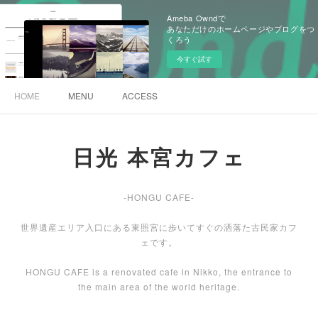
Ameba Owndで
あなただけのホームページやブログをつ
くろう
今すぐ試す
HOME
MENU
ACCESS
日光 本宮カフェ
-HONGU CAFE-
世界遺産エリア入口にある東照宮に歩いてすぐの洒落た古民家カフ
ェです。
HONGU CAFE is a renovated cafe in Nikko, the entrance to
the main area of the world heritage.